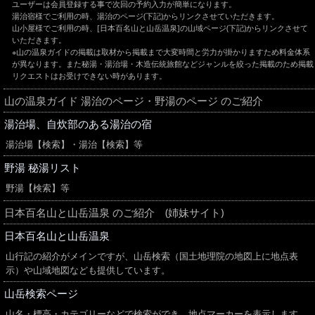
ユーザーは会員登録する事で次回の予約入力が簡単になります。
湯治宿様でご利用の時、湯治のページ(下記)からリンクさせていただきます。
山小屋様でご利用の時、[日本百名山と山岳温泉]の山域ページ(下記)からリンクさせて
いただきます。
※山の温泉ガイドの掲載は取材から掲載まで大変時間と労力が掛かりますため料金体系
が異なります。また秘湯・湯治場・木造伝統旅館などジャンルを絞った掲載のため掲載
リクエストはお受けできない時があります。
山の温泉ガイド 湯治のページ・野湯のページ のご紹介
湯治場、自炊部のある湯治の宿
湯治場【検索】・湯治【検索】等
野湯 秘湯リスト
野湯【検索】等
日本百名山と山岳温泉 のご紹介 (姉妹サイト)
日本百名山と山岳温泉
山行記の紹介がメインですが、山岳検索（国土地理院の地図上に地点表
示）や山域地図なども提供しています。
山岳検索ページ
山名・標高・カテゴリーなどで検索ができ、地点マーカーを表示します。