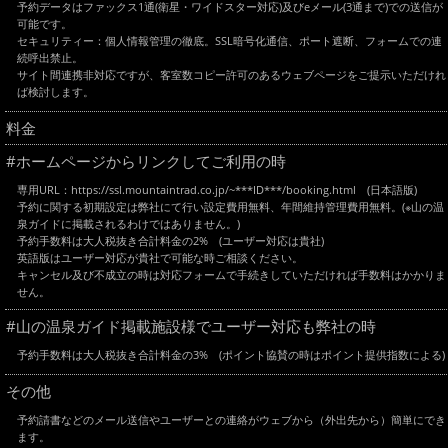
予約データはファックス1通(衛星・ワイドスター対応)及びeメール(3通まで)での送信が
可能です。
セキュリティー：個人情報管理の徹底。SSL暗号化通信、ポート遮断、フォームでの連
続呼出禁止。
サイト間連携非対応ですが、客室数コピー許可のあるウェブページをご提示いただけれ
ば検討します。
料金
#ホームページからリンクしてご利用の時
専用URL：https://ssl.mountaintrad.co.jp/~***ID***/booking.html (日本語版)
予約に関する初期設定は弊社にて行い設定費用無料、年間維持管理費用無料。(※山の温
泉ガイドに掲載されるわけではありません。)
予約手数料は大人税抜き合計料金の2% (ユーザー対応は貴社)
英語版はユーザー対応が貴社で可能な時ご相談ください。
キャンセル及び不成立の時は対応フォームで手続きしていただければ手数料はかかりま
せん。
#山の温泉ガイド掲載施設様でユーザー対応も弊社の時
予約手数料は大人税抜き合計料金の3% (ポイント協賛の時はポイント提供指数による)
その他
予約請書などのメール送信やユーザーとの連絡がウェブから（外出先から）簡単にでき
ます。