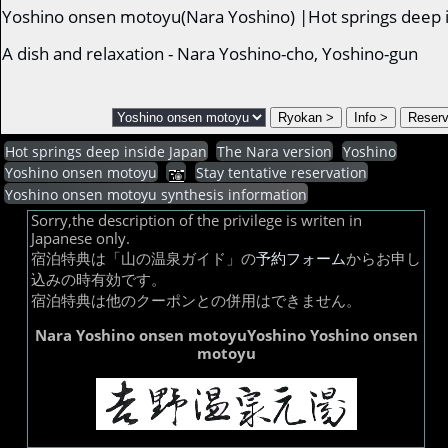
Yoshino onsen motoyu(Nara Yoshino) |Hot springs deep i
A dish and relaxation - Nara Yoshino-cho, Yoshino-gun
Hot springs deep inside Japan
The Nara version
Yoshino
Yoshino onsen motoyu
Stay tentative reservation
Yoshino onsen motoyu synthesis information
Sorry,the description of the privilege is writen in
Japanese only.
宿泊特典は「山の温泉ガイド」の
予約フォーム
からお申し
込みの時有効です。
宿泊特典は他のクーポンとの併用はできません。
Nara Yoshino onsen motoyuYoshino Yoshino onsen
motoyu